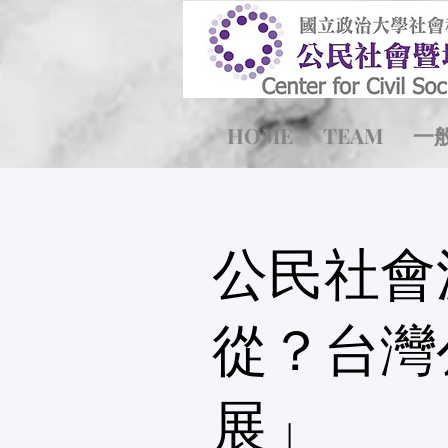
HOME
TEAM
一
公民社會
從？台灣
展」