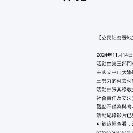
​【公民社會暨
2024年11月
活動由第三部門
由國立中山大學
三勢力的何去何
活動由張其祿教
社會責任及立法
觀點不僅為與會
活動紀錄影片已
可於這裡查看，
https://www.y