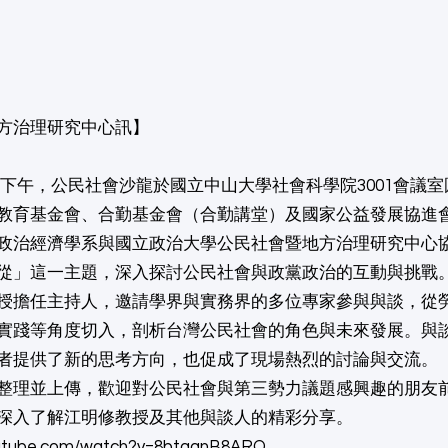
地方治理研究中心訊】
14日下午，公民社會沙龍於國立中山大學社會科學院3001會議
教育基金會、合勤基金會（合勤講堂）及國家公益發展協進
政治經濟學系與國立政治大學公民社會暨地方治理研究中心
從」這一主題，深入探討公民社會與政黨政治的互動與挑戰
授擔任主持人，邀請學界與實務界的多位專家參與與談，從
實踐等角度切入，剖析台灣公民社會的角色與未來發展。與
者提供了新的思考方向，也促成了現場熱烈的討論與交流。
整理並上傳，歡迎對公民社會與第三勢力議題感興趣的朋友
深入了解江明修教授及其他與談人的精彩分享。
outube.com/watch?v=8btgqnB8ARQ