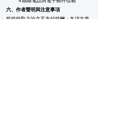
4.聯絡電話與電子郵件信箱
六、作者聲明與注意事項
投稿錄取之論文不支付稿酬；各項文責
及圖像使用版權由作者自負。
​若稿件檔案損毀或無法開啟，期限內未
回傳合格檔案者，將以退稿處理。​​
七、生成式 AI 工具使用聲明
作者可使用 AI 工具進行文本潤飾、資料
初步處理、圖表生成等輔助任務；如使
用 AI 工具，應於文中明確揭露使用目的
與範圍。惟涉及方法論核心論證及田野
資料之詮釋，應由作者本人主責，以確
保研究之原創性與倫理責任。
八、聯絡資訊
聯絡人：王惀宇｜