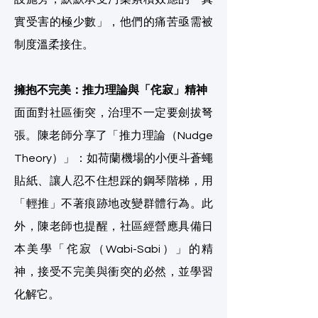
實受害的極少數」，他們的痛苦亟需被
制度溫柔接住。
擁抱不完美：推力理論與「侘寂」精神
面面對社區衝突，治理不一定要劍拔弩
張。陳老師分享了「推力理論（Nudge
Theory）」：如荷蘭機場的小便斗蒼蠅
貼紙、讓人忍不住想踩的鋼琴階梯，用
「輕推」不著痕跡地改變群體行為。此
外，陳老師也提醒，社區經營應具備日
本美學「侘寂（Wabi-Sabi）」的精
神，接受不完美與衝突的必然，並學習
化解它。