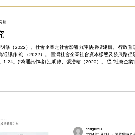
 分鐘
究
、江明修（2022）。社會企業之社會影響力評估指標建構。 行政暨政策
(*為通訊作者) （2022）。 臺灣社會企業社會資本樣態及發展路
1-24。(*為通訊作者) 江明修、張浩榕（2020）。 從 [社會企業]
制度 ， 12 (2)，1-34。 楊子申、江明修（2018）。 台
營利評論 ，114-138。 江明修、李衍儒（2012）。 政府採
，19-33。 江明修 * 、李衍儒（2011）。 社會企業之發展經
， 7 （7），94-114。 (*為通訊作者) 江明修（2010）。 志
ccslgnccu
2024年1月2日
讀畢需時 0 