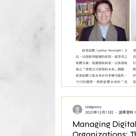
ccslgnccu
2023年12月13日
讀畢需時 1
Managing Digital
Organizations: T