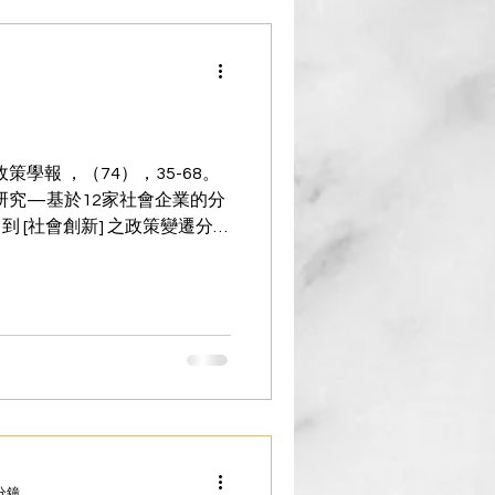
學報 ，（74），35-68。
徑研究—基於12家社會企業的分
 到 [社會創新] 之政策變遷分
灣社會企業發展之政策環境檢視：一
購法治與非營利組織：台灣經驗 。
驗與政策建議：以美國、英國、香港
願服務與公民社會 。 北縣志工季
分鐘