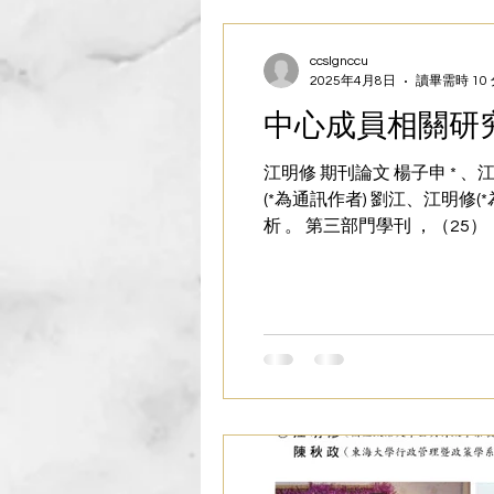
ccslgnccu
2025年4月8日
讀畢需時 10
中心成員相關研
江明修 期刊論文 楊子申 * 
(*為通訊作者) 劉江、江明修
析 。 第三部門學刊 ，（25），
析：多元流程模型的觀點。 文官
個跨部門治理的視角 。 中國非
中國第三部門研究 ， 3 (0)
與臺灣為例 。 中國非營利評論 
刊 ， 30 。 江明修、劉意詮（