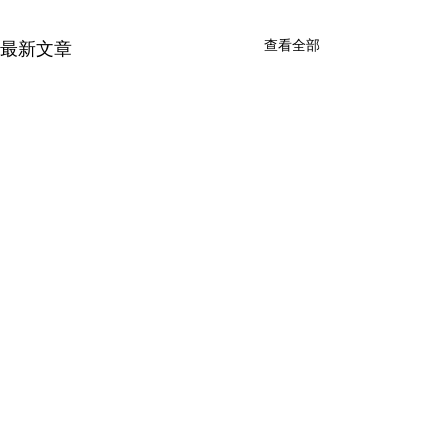
查看全部
最新文章
中心成員相關研究
江明修 期刊論文 楊子申 * 、江