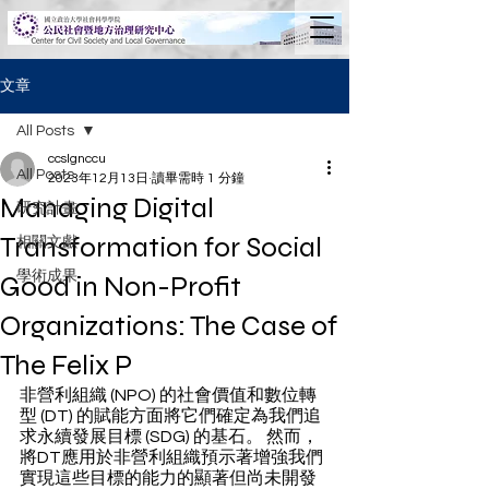
文章
All Posts
ccslgnccu
All Posts
2023年12月13日
讀畢需時 1 分鐘
Managing Digital
研究計畫
Transformation for Social
相關文獻
學術成果
Good in Non-Profit
Organizations: The Case of
The Felix P
非營利組織 (NPO) 的社會價值和數位轉
型 (DT) 的賦能方面將它們確定為我們追
求永續發展目標 (SDG) 的基石。 然而，
將DT應用於非營利組織預示著增強我們
實現這些目標的能力的顯著但尚未開發