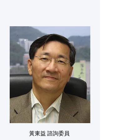
黃東益 諮詢委員