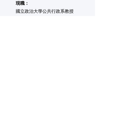
現職：
​國立政治大學公共行政系教授
專長：
​審議民主、數位治理、民主行
政、民意調查
經歷：
考試院考試委員
​國立政治大學社會科學院副院長
國立政治大學公共行政學系系主
任
國立政治大學行政管理碩士學程
執行長