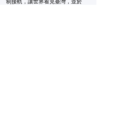
制接軌，讓世界看見臺灣，並於
2019年起連續三年舉辦「社會價值
國際研討會」，邀請全球各地民營
私部門、公民社會，以及公部門的
成員分享經驗及實務案例。截至
2022年底，臺灣公營單位與私人企
業，已經透過SROI績效管理機制，
已有29份通過英國社會價值
（Social Value International）認證
的SROI報告，數量僅次於英國，並
為亞洲第一。
江明修結語時綜合交流討論的
重點，指出臺灣的發展有賴於公私
部門對社會的影響力，期望藉由