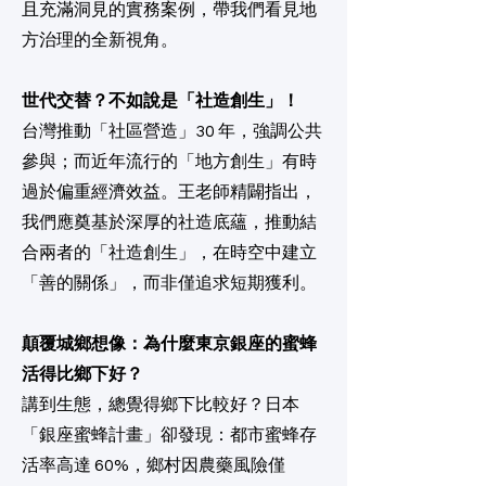
且充滿洞見的實務案例，帶我們看見地
方治理的全新視角。
世代交替？不如說是「社造創生」！
台灣推動「社區營造」30 年，強調公共
參與；而近年流行的「地方創生」有時
過於偏重經濟效益。王老師精闢指出，
我們應奠基於深厚的社造底蘊，推動結
合兩者的「社造創生」，在時空中建立
「善的關係」，而非僅追求短期獲利。
顛覆城鄉想像：為什麼東京銀座的蜜蜂
活得比鄉下好？
講到生態，總覺得鄉下比較好？日本
「銀座蜜蜂計畫」卻發現：都市蜜蜂存
活率高達 60%，鄉村因農藥風險僅