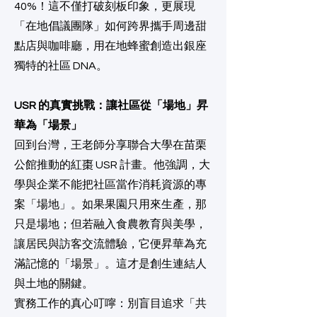
40%！這不僅打破刻板印象，更展現
「在地倡議團隊」如何跨界攜手周邊甜
點店與咖啡廳，用在地蜂蜜創造出銀座
獨特的社區 DNA。
USR 的真實挑戰：讓社區從「場地」昇
華為「場景」
回到台灣，王老師分享聯合大學在苗栗
公館推動的紅棗 USR 計畫。他強調，大
學與企業不能把社區當作消耗資源的專
案「場地」。如果果園只用來生產，那
只是場地；但若融入食農教育與美學，
讓居民與訪客交流體驗，它便昇華為充
滿記憶的「場景」。這才是創生連結人
與土地的關鍵。
實務工作的真心叮嚀：別盲目追求「共