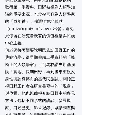
群或多重場域，與研究對象直接接觸，
取得第一手資料。田野被視為人類學知
識的重要來源，也常被形容為人類學家
的「成年禮」，強調從在地觀點
（native’s point of view）出發，避免
只停留在研究者既有的價值框架與民族
中心主義。
何老師接著簡要說明民族誌田野工作的
典範流變，從早期仰賴二手資料的「搖
椅上的人類學家」，到馬林諾夫斯基強
調「實地」長期田野，再到後來重視反
身性與詮釋轉向的當代民族誌，開始正
視田野工作者在研究書寫中的「現身」
與位置。他也以簡報介紹田野中的多元
方法，包括不同形式的訪談、參與觀
察、口述歷史、影音紀錄、系譜調查與